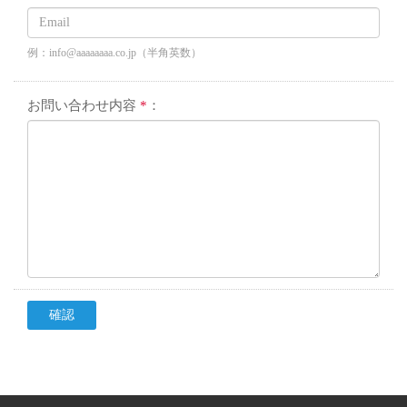
例：info@aaaaaaaa.co.jp（半角英数）
お問い合わせ内容
*
：
確認